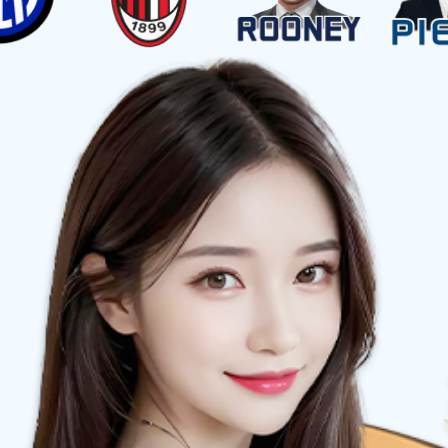
反手位控制，女子乒坛左右半区战术博弈
术博弈的深度已成为决定顶级对决胜负的关键。孙颖莎与王曼昱
位保护vs王曼昱反手位控制”这一核心战术命题的集中体现。两
反复研究的经典案例。