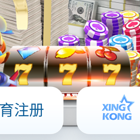
进攻发动机与防守基石
手位保护的效率直接影响比赛走向。她的正手不仅具备一板定音
从反手位侧身抢攻，将看似被动的位置转化为主动进攻的起点。这
被其反拉得分。在实战中，孙颖莎常利用发球后的正手抢攻建立
以回击。这种对正手位的绝对信任与保护，是其得分手段中最具
节奏大师与战术枢纽
乒坛的教科书。她的反手技术并非单纯的防守或过渡，而是集拧
结合：她能以极低的失误率将球稳定回击至对手难受的位置，同时
方的移动节奏。尤其在对阵孙颖莎时，王曼昱常利用反手的台内
的控制战术，使得王曼昱在攻防转换中拥有天然的节奏优势，能