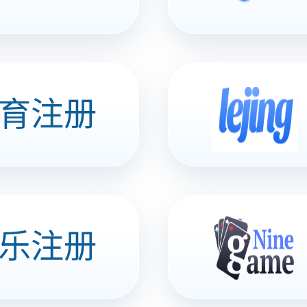
，新帅沙欣能
了一场教练席上的地震——泰尔齐奇...
新高，76人阵
乔尔·恩比德打出了职业生涯最具...
联系我们
快速导航
App下载
关于我们
upport@outriders-mcc.com
隐私政策
用户协议
网站地图